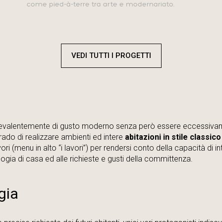
come pied-à-terre tra arte e modernariato.
VEDI TUTTI I PROGETTI
valentemente di gusto moderno senza però essere eccessivamen
grado di realizzare ambienti ed intere
abitazioni in stile classico
vori (menu in alto “i lavori”) per rendersi conto della capacità di i
ologia di casa ed alle richieste e gusti della committenza.
gia