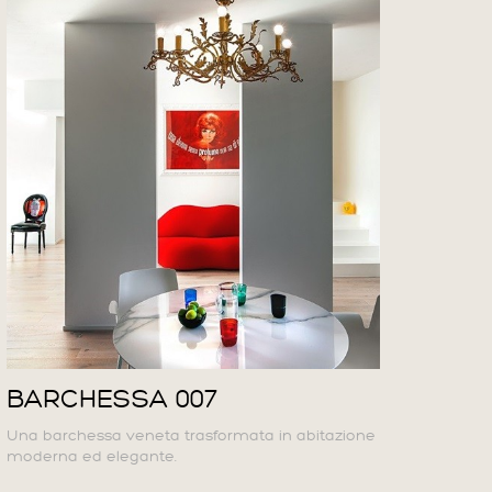
BARCHESSA 007
Una barchessa veneta trasformata in abitazione
moderna ed elegante.