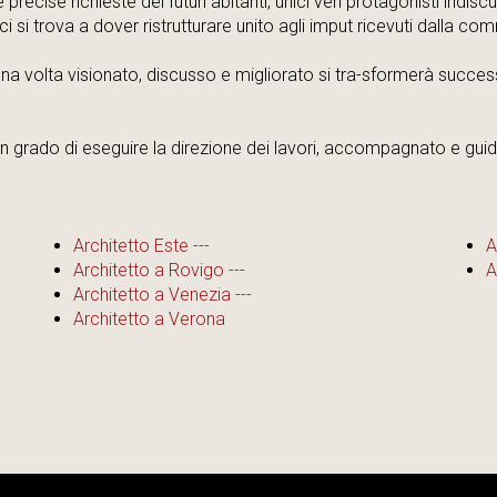
precise richieste dei futuri abitanti, unici veri protagonisti indisc
 ci si trova a dover ristrutturare unito agli imput ricevuti dalla co
una volta visionato, discusso e migliorato si tra-sformerà succe
n grado di eseguire la direzione dei lavori, accompagnato e guidato 
Architetto Este ---
A
Architetto a Rovigo ---
A
Architetto a Venezia ---
Architetto a Verona