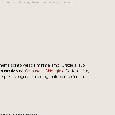
intreccio di luce, design e dettagli personali.
te spinto verso il minimalismo. Grazie al suo
 o rustico
nel
Comune di Chioggia
e Sottomarina;
nterpretare ogni casa, ed ogni intervento d’interni