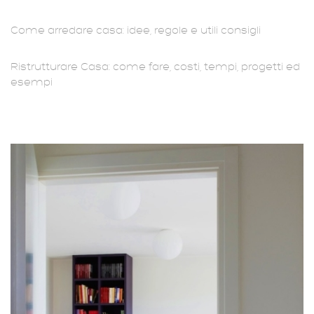
Come arredare casa: idee, regole e utili consigli
Ristrutturare Casa: come fare, costi, tempi, progetti ed
esempi